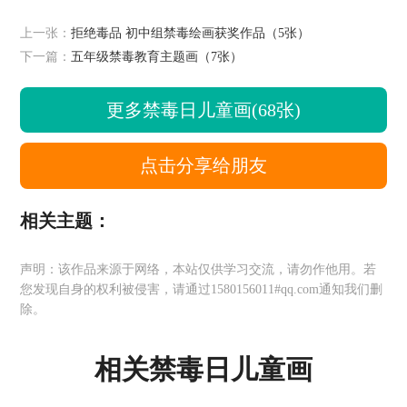
上一张：
拒绝毒品 初中组禁毒绘画获奖作品（5张）
下一篇：
五年级禁毒教育主题画（7张）
更多禁毒日儿童画(68张)
点击分享给朋友
相关主题：
声明：该作品来源于网络，本站仅供学习交流，请勿作他用。若
您发现自身的权利被侵害，请通过1580156011#qq.com通知我们删
除。
相关禁毒日儿童画