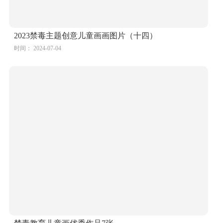
2023禁毒主题创意儿童画画图片（十四）
时间： 2024-07-04