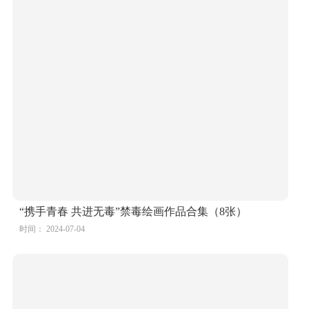
“携手青春 共进无毒”禁毒绘画作品合集（8张）
时间： 2024-07-04