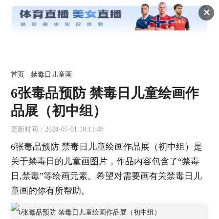
✕
首页
-
禁毒日儿童画
6张毒品预防 禁毒日儿童绘画作
品展（初中组）
更新时间：2024-07-01 10:11:48
6张毒品预防 禁毒日儿童绘画作品展（初中组）是
关于禁毒日的儿童画图片，作品内容包含了“禁毒
日,禁毒”等绘画元素。希望对需要画有关禁毒日儿
童画的你有所帮助。