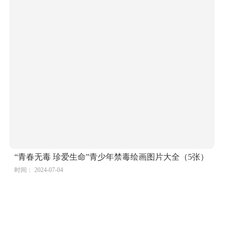
“青春无毒 珍爱生命”青少年禁毒绘画图片大全（5张）
时间： 2024-07-04