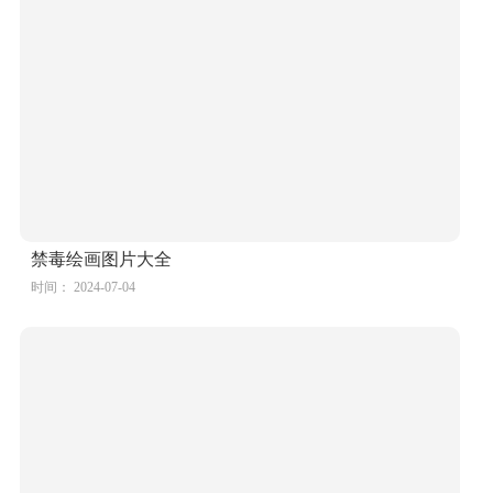
禁毒绘画图片大全
时间： 2024-07-04