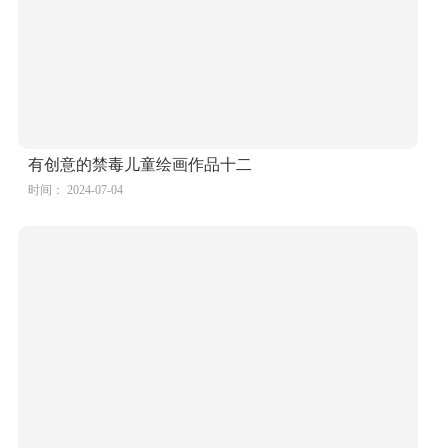
有创意的禁毒儿童绘画作品十二
时间： 2024-07-04