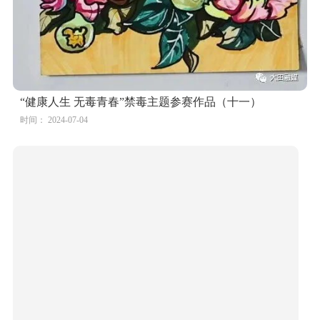
“健康人生 无毒青春”禁毒主题参赛作品（十一）
时间： 2024-07-04