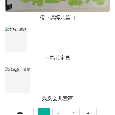
精卫填海儿童画
幸福儿童画
残奥会儿童画
484
1
2
3
4
5