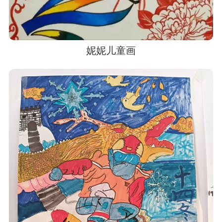
妮妮儿童画