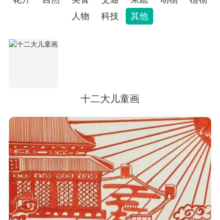
人物
科技
其他
十二大儿童画