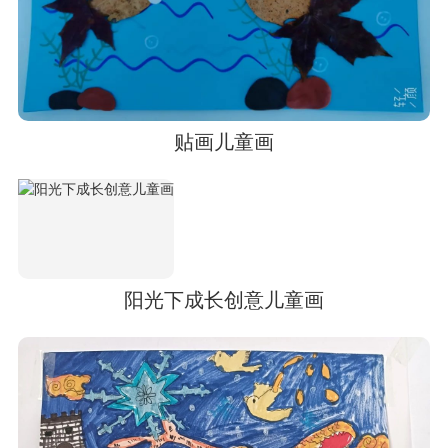
贴画儿童画
阳光下成长创意儿童画