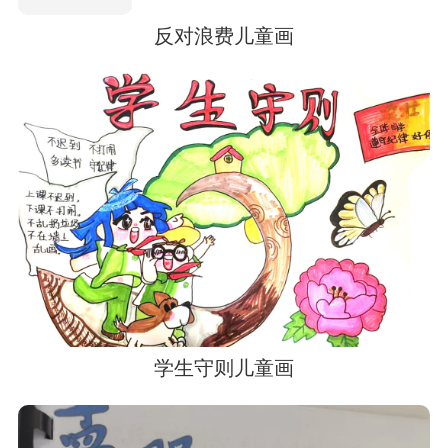
反对浪费儿童画
学生守则儿童画