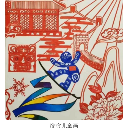
滨滨儿童画