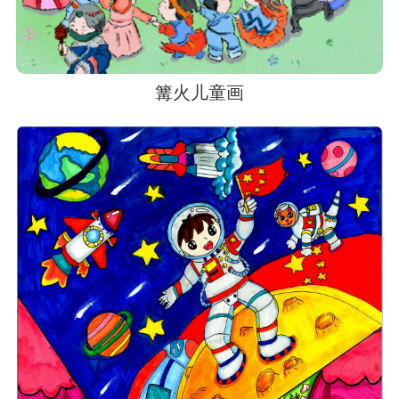
篝火儿童画