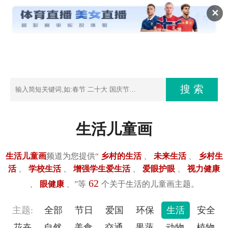
✕
生活儿童画
生活儿童画
频道为您提供“
乡村的生活
、
未来生活
、
乡村生
活
、
学校生活
、
增强学生爱生活
、
爱眼护眼
、
视力健康
62
、
眼健康
、”等
个关于生活的儿童画主题。
主题:
全部
节日
爱国
环保
生活
安全
花卉
自然
美食
交通
果蔬
动物
植物