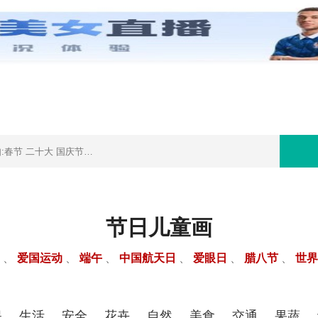
首页
节日
节日儿童画
日
、
爱国运动
、
端午
、
中国航天日
、
爱眼日
、
腊八节
、
世界
保
生活
安全
花卉
自然
美食
交通
果蔬