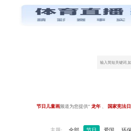
节日儿童画
频道为您提供“
龙年
、
国家宪法
主题:
全部
节日
爱国
环