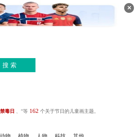
✕
爱国
安全
环保
科技
更多…
162
禁毒日
、”等
个关于节日的儿童画主题。
动物
植物
人物
科技
其他