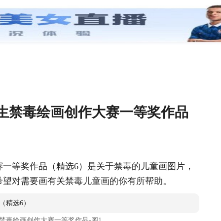
首页
节日
学生禁毒绘画创作大赛一等奖作品
大赛一等奖作品（精选6）是关于禁毒的儿童画图片，
。希望对需要画有关禁毒儿童画的你有所帮助。
生禁毒绘画创作大赛一等奖作品-图1