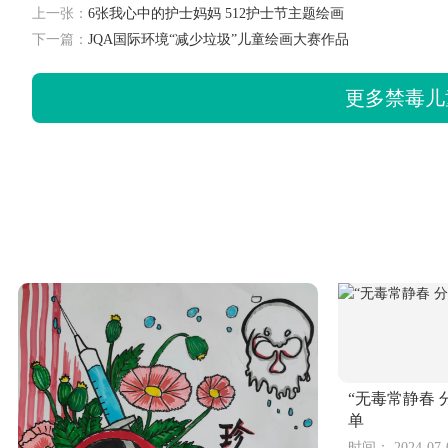
上一张：
6张我心中的护士妈妈 512护士节主题绘画
下一篇：
JQA国际环境“减少垃圾”儿童绘画大赛作品
更多禁毒儿童
“无毒常静春
单
时间： 2024-07-