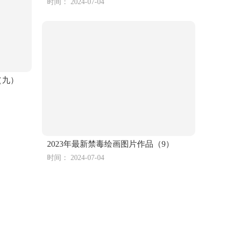
时间： 2024-07-04
（九）
2023年最新禁毒绘画图片作品（9）
时间： 2024-07-04