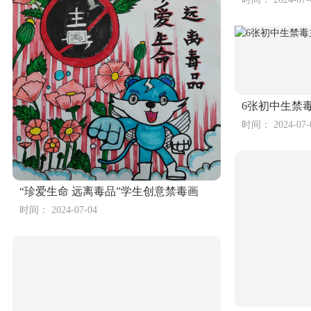
6张初中生禁
时间： 2024-07-
“珍爱生命 远离毒品”学生创意禁毒画
时间： 2024-07-04