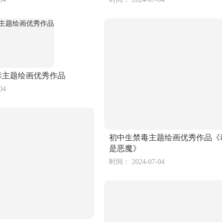
毒主题绘画优秀作品
04
初中生禁毒主题绘画优秀作品《
是恶魔》
时间： 2024-07-04