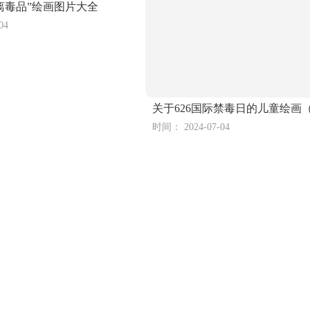
离毒品”绘画图片大全
04
关于626国际禁毒日的儿童绘画
时间： 2024-07-04