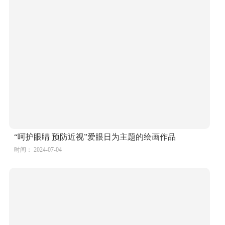
“呵护明亮童年 守护清澈眼睛”——爱眼日绘画比赛评作
品（6张）
时间： 2024-07-04