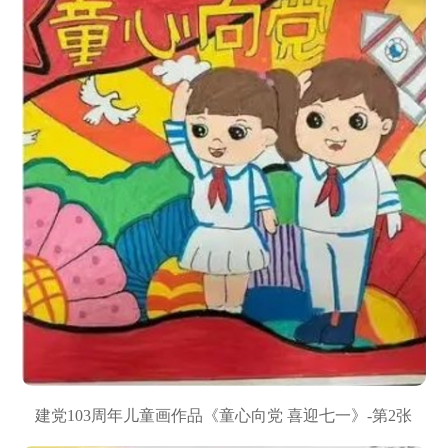
建党103周年儿童画作品《童心向党 喜迎七一》-第2张