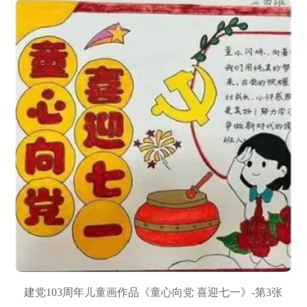
建党103周年儿童画作品《童心向党 喜迎七一》-第3张