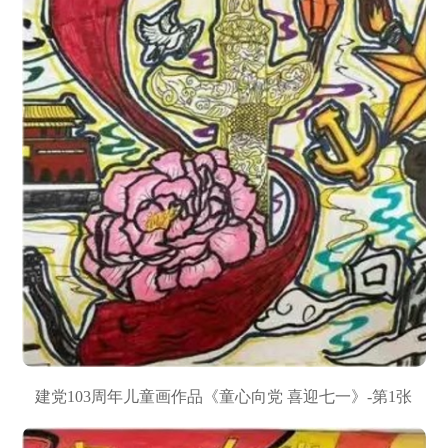
建党103周年儿童画作品《童心向党 喜迎七一》-第1张