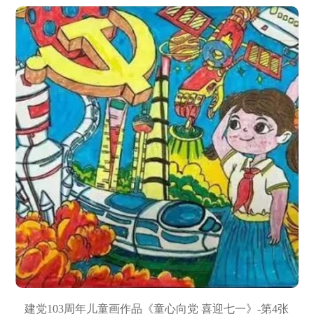
建党103周年儿童画作品《童心向党 喜迎七一》-第4张