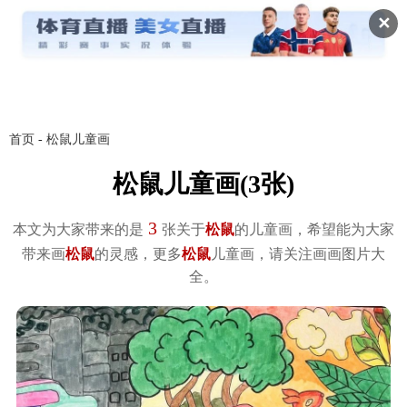
✕
首页
-
松鼠儿童画
松鼠儿童画(3张)
3
本文为大家带来的是
张关于
松鼠
的儿童画，希望能为大家
带来画
松鼠
的灵感，更多
松鼠
儿童画，请关注画画图片大
全。