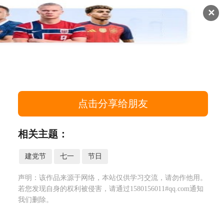
✕
爱国
安全
环保
科技
更多…
点击分享给朋友
相关主题：
建党节
七一
节日
声明：该作品来源于网络，本站仅供学习交流，请勿作他用。
若您发现自身的权利被侵害，请通过1580156011#qq.com通知
我们删除。