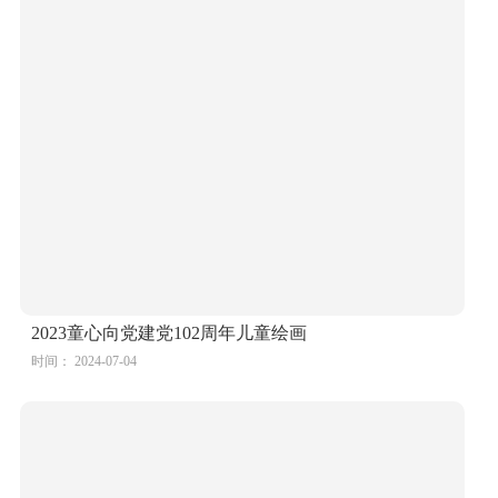
2023童心向党建党102周年儿童绘画
时间： 2024-07-04
”红色故事 欢庆建党101周年“主题绘画致敬烈火永生的
英雄
时间： 2024-07-04