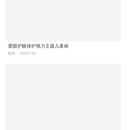
"爱眼护眼 童心瞳画"保护视力绘画（5张）
时间： 2024-07-04